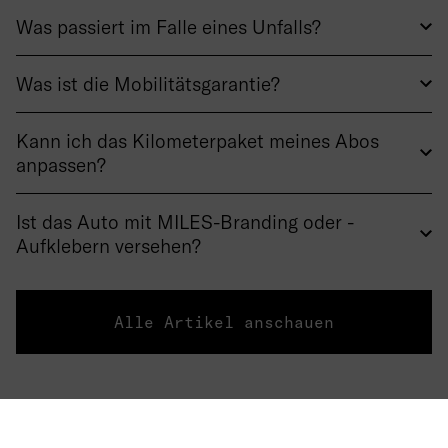
Was passiert im Falle eines Unfalls?
Was ist die Mobilitätsgarantie?
Kann ich das Kilometerpaket meines Abos
anpassen?
Ist das Auto mit MILES-Branding oder -
Aufklebern versehen?
Alle Artikel anschauen