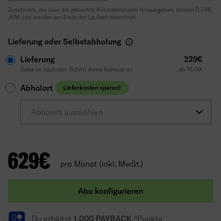
Zusatz-km, die über die gebuchte Kilometeranzahl hinausgehen, kosten 0.34€
/KM und werden am Ende der Laufzeit berechnet.
Lieferung oder Selbstabholung
Lieferung
229€
Gebe im nächsten Schritt deine Adresse an
ab 16.09.
Abholort
Lieferkosten sparen!
Abholort auswählen
629
€
pro Monat (inkl. MwSt.)
Abo konfigurieren
Du erhältst
1.000 PAYBACK
ºPunkte