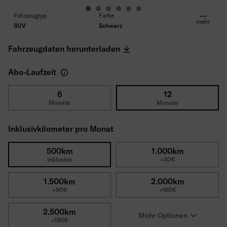
Fahrzeugtyp
Farbe
mehr
SUV
Schwarz
Kraftstoff
Getriebe
Hybrid
Automatik
Fahrzeugdaten herunterladen
Antrieb
Sitze/Türen
Allradantrieb
5/5
Abo-Laufzeit
Leistung
Motor
240PS
Plug-in Hybrid S 1.3 T4
177kW
6
12
Verbrauch (WLTP)
CO₂ Emissionen (WLTP)
Monate
Monate
2 l/100km
48 g/km
Reifen
Selbstbeteiligung
Inklusivkilometer pro Monat
Ganzjahresreifen
1500€
Bruttolistenpreis
500km
1.000km
57.080€
inklusive
+30€
1.500km
2.000km
+90€
+160€
2.500km
Mehr Optionen
+190€