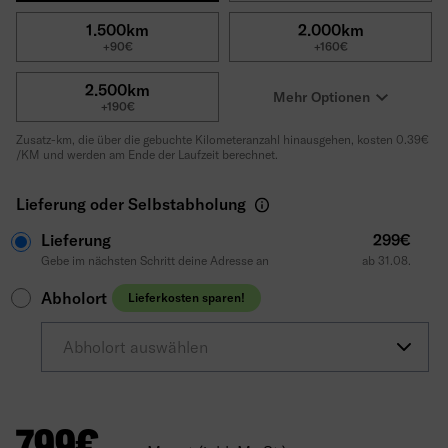
1.500km
2.000km
+90€
+160€
2.500km
Mehr Optionen
+190€
Zusatz-km, die über die gebuchte Kilometeranzahl hinausgehen, kosten 0.39€
/KM und werden am Ende der Laufzeit berechnet.
Lieferung oder Selbstabholung
Lieferung
299€
Gebe im nächsten Schritt deine Adresse an
ab 31.08.
Abholort
Lieferkosten sparen!
Abholort auswählen
799
€