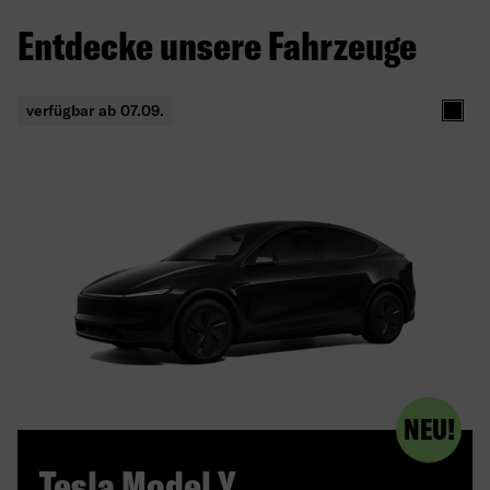
Entdecke unsere Fahrzeuge
verfügbar ab 07.09.
produc
NEU!
Tesla Model Y