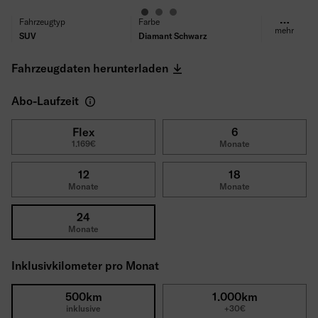
Fahrzeugtyp
Farbe
mehr
SUV
Diamant Schwarz
Kraftstoff
Getriebe
Elektrisch
Automatik
Fahrzeugdaten herunterladen
Antrieb
Sitze/Türen
Frontantrieb
5/5
Abo-Laufzeit
Leistung
Verbrauch (WLTP)
220kW (300PS)
14,2kWh
CO₂ Emissionen (WLTP)
Reichweite
Flex
6
1.169€
Monate
0
609km
Reifen
Selbstbeteiligung
Ganzjahresreifen
1800€
12
18
Bruttolistenpreis
Monate
Monate
52.270€
24
Monate
Inklusivkilometer pro Monat
500km
1.000km
inklusive
+30€