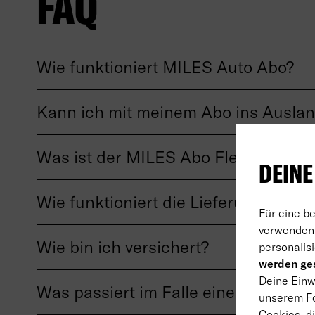
FAQ
Wie funktioniert MILES Auto Abo?
Kann ich mit meinem Abo ins Auslan
Was ist der MILES Abo Flex-Tarif?
DEINE
Wie funktioniert die Lieferung?
Für eine b
verwenden 
Wie bin ich versichert?
personalisi
werden ges
Deine Einwi
Was passiert im Falle eines Unfalls?
unserem Fo
Cookies, di