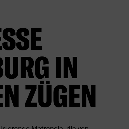
SSE H
RG IN V
N ZÜGEN
lsierende Metropole, die von