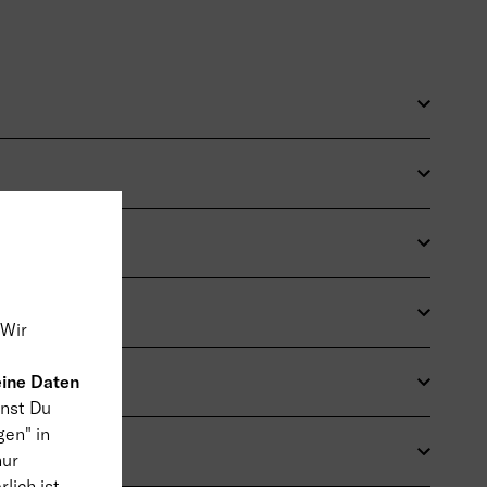
 Wir
ine Daten
nst Du
gen" in
nur
lich ist.