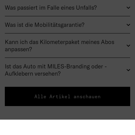
Was passiert im Falle eines Unfalls?
Was ist die Mobilitätsgarantie?
Kann ich das Kilometerpaket meines Abos
anpassen?
Ist das Auto mit MILES-Branding oder -
Aufklebern versehen?
Alle Artikel anschauen
Über uns