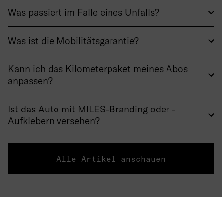
Was passiert im Falle eines Unfalls?
Was ist die Mobilitätsgarantie?
Kann ich das Kilometerpaket meines Abos
anpassen?
Ist das Auto mit MILES-Branding oder -
Aufklebern versehen?
Alle Artikel anschauen
Über uns