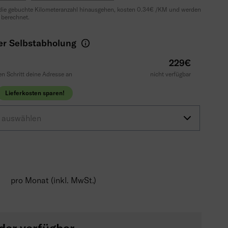
 die gebuchte Kilometeranzahl hinausgehen, kosten 0.34€ /KM und werden
 berechnet.
er Selbstabholung
229€
n Schritt deine Adresse an
nicht verfügbar
Lieferkosten sparen!
t auswählen
€
pro Monat (inkl. MwSt.)