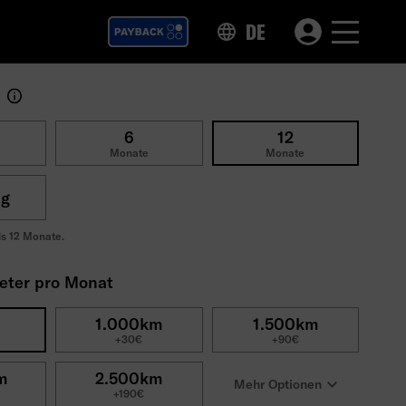
DE
t
6
12
Monate
Monate
ig
is 12 Monate.
meter pro Monat
1.000km
1.500km
+30€
+90€
m
2.500km
Mehr Optionen
+190€