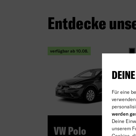
Entdecke uns
verfügbar ab 10.08.
Sc
DEINE
Für eine b
verwenden 
personalisi
NEU!
werden ges
Deine Einwi
VW Polo
unserem Fo
Cookies, di