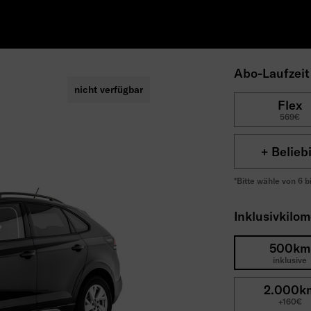
Abo-Laufzei
nicht verfügbar
Flex
569€
+ Belieb
*Bitte wähle von 6 b
Inklusivkilo
500km
inklusive
2.000k
+160€