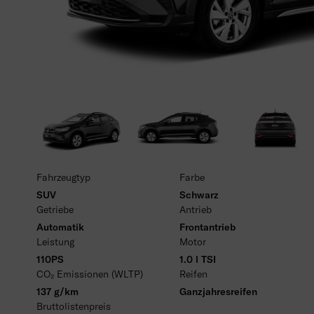
Fahrzeugtyp
Farbe
SUV
Schwarz
Getriebe
Antrieb
Automatik
Frontantrieb
Leistung
Motor
110PS
1.0 l TSI
CO₂ Emissionen (WLTP)
Reifen
137 g/km
Ganzjahresreifen
Bruttolistenpreis