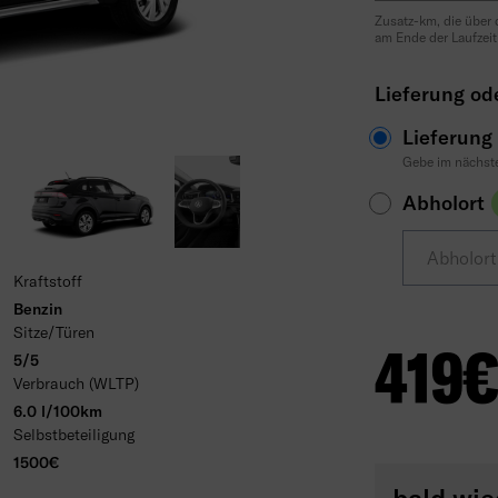
Zusatz-km, die über
am Ende der Laufzeit
Lieferung od
Lieferung
Gebe im nächste
Abholort
Abholor
Kraftstoff
Benzin
Sitze/Türen
419
5/5
Verbrauch (WLTP)
6.0 l/100km
Selbstbeteiligung
1500€