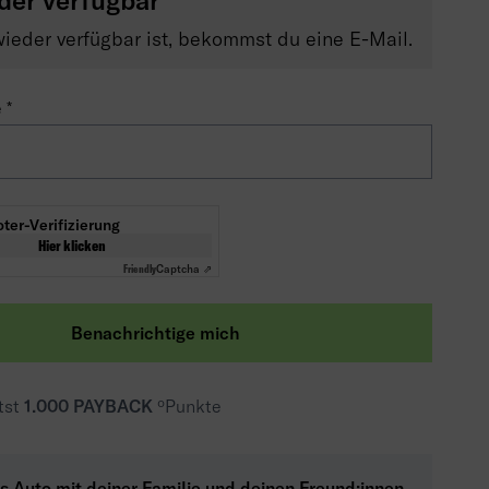
der verfügbar
ieder verfügbar ist, bekommst du eine E-Mail.
e
ter-Verifizierung
Hier klicken
Friendly
Captcha ⇗
Benachrichtige mich
tst
1.000 PAYBACK
ºPunkte
as Auto mit deiner Familie und deinen Freund:innen