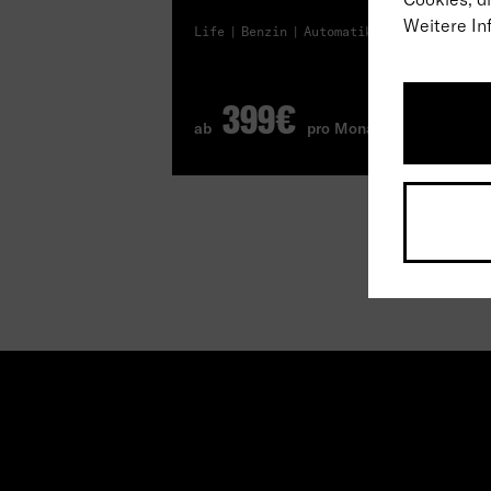
Weitere In
Life
Benzin
Automatik
399€
ab
pro Monat