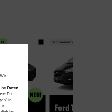
08.
bald wieder verfügbar
product_detail.specifications.values.colo
 Wir
ine Daten
NEU!
nst Du
gen" in
Model Y
Ford Transit
nur
lich ist.