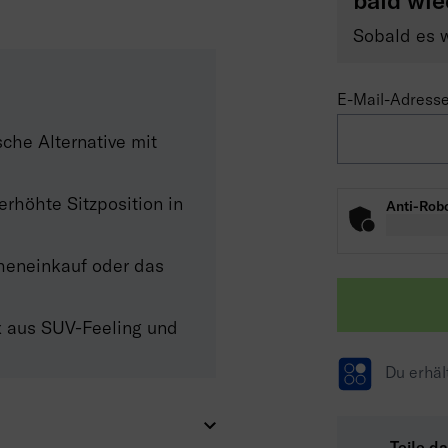
bald wie
Sobald es w
E-Mail-Adress
sche Alternative mit
rhöhte Sitzposition in
Anti-Robo
heneinkauf oder das
x aus SUV-Feeling und
Du erhäl
Teile d