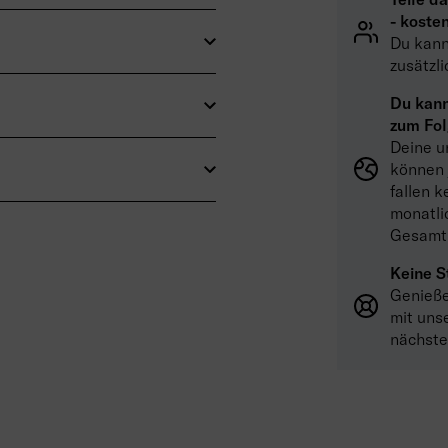
- kosten
Du kanns
zusätzl
Du kann
zum Fol
Deine u
können 
fallen 
monatli
Gesamtk
Keine S
Genieße
mit uns
nächste