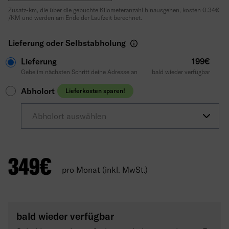
Zusatz-km, die über die gebuchte Kilometeranzahl hinausgehen, kosten 0.34€
/KM und werden am Ende der Laufzeit berechnet.
Lieferung oder Selbstabholung
Lieferung
199€
Gebe im nächsten Schritt deine Adresse an
bald wieder verfügbar
Abholort
Lieferkosten sparen!
Abholort auswählen
349
€
pro Monat (inkl. MwSt.)
bald wieder verfügbar