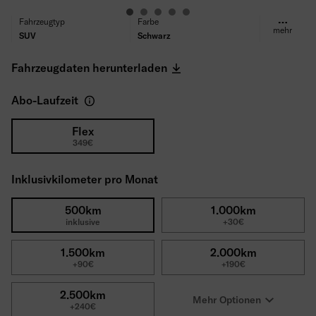
Fahrzeugtyp
Farbe
mehr
SUV
Schwarz
Kraftstoff
Getriebe
Benzin
Automatik
Fahrzeugdaten herunterladen
Antrieb
Sitze/Türen
Frontantrieb
5/4
Abo-Laufzeit
Leistung
Motor
155PS
1.0 l EcoBoost Hybrid
Verbrauch (WLTP)
CO₂ Emissionen (WLTP)
Flex
349€
5.9 l/100km
134 g/km
Reifen
Selbstbeteiligung
Ganzjahresreifen
1500€
Inklusivkilometer pro Monat
Bruttolistenpreis
36.080€
500km
1.000km
inklusive
+30€
1.500km
2.000km
+90€
+190€
2.500km
Mehr Optionen
+240€