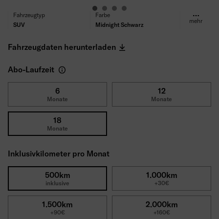
Fahrzeugtyp
Farbe
mehr
SUV
Midnight Schwarz
Kraftstoff
Getriebe
Benzin
Automatik
Fahrzeugdaten herunterladen
Antrieb
Sitze/Türen
Frontantrieb
5/5
Abo-Laufzeit
Leistung
Motor
85 kW (115 PS)
1.0 l TSI
Verbrauch (WLTP)
CO₂ Emissionen (WLTP)
6
12
Monate
Monate
5.6 l/100km
126 g/km
Reifen
Selbstbeteiligung
Ganzjahresreifen
1500€
18
Bruttolistenpreis
Monate
30.690€
Inklusivkilometer pro Monat
500km
1.000km
inklusive
+30€
1.500km
2.000km
+90€
+160€