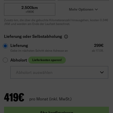
2.500km
Mehr Optionen
+190€
Zusatz-km, die über die gebuchte Kilometeranzahl hinausgehen, kosten 0.34€
/KM und werden am Ende der Laufzeit berechnet.
Lieferung oder Selbstabholung
Lieferung
299€
Gebe im nächsten Schritt deine Adresse an
ab 17.08.
Abholort
Lieferkosten sparen!
Abholort auswählen
419
€
pro Monat (inkl. MwSt.)
Abo konfigurieren