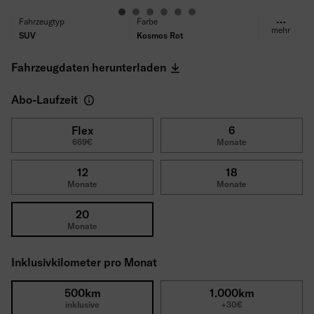
Fahrzeugtyp
Farbe
mehr
SUV
Kosmos Rot
Kraftstoff
Getriebe
Elektrisch
Automatik
Fahrzeugdaten herunterladen
Antrieb
Sitze/Türen
Frontantrieb
5/5
Abo-Laufzeit
Leistung
Verbrauch (WLTP)
100 kW (136 PS)
16,2 kWh/100km
CO₂ Emissionen (WLTP)
Reichweite
Flex
6
669€
Monate
0 g/km
398km
Reifen
Selbstbeteiligung
Ganzjahresreifen
1500€
12
18
Bruttolistenpreis
Monate
Monate
43.745€
20
Monate
Inklusivkilometer pro Monat
500km
1.000km
inklusive
+30€