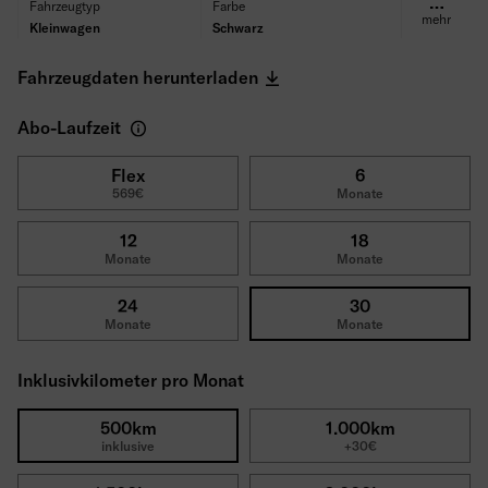
Fahrzeugtyp
Farbe
mehr
Kleinwagen
Schwarz
Kraftstoff
Getriebe
Benzin
Automatik
Fahrzeugdaten herunterladen
Antrieb
Sitze/Türen
Frontantrieb
5/5
Abo-Laufzeit
Leistung
Verbrauch (WLTP)
46 kW (63 HP)
5.1 l/100km
CO₂ Emissionen (WLTP)
Reifen
Flex
6
569€
Monate
134 g/km
Ganzjahresreifen
Selbstbeteiligung
Bruttolistenpreis
1200€
20.538€
12
18
Monate
Monate
24
30
Monate
Monate
Inklusivkilometer pro Monat
500km
1.000km
inklusive
+30€