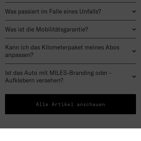
Was passiert im Falle eines Unfalls?
Was ist die Mobilitätsgarantie?
Kann ich das Kilometerpaket meines Abos
anpassen?
Ist das Auto mit MILES-Branding oder -
Aufklebern versehen?
Alle Artikel anschauen