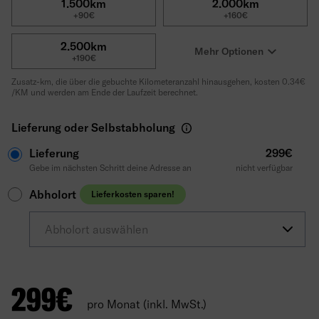
1.500km
2.000km
+90€
+160€
2.500km
Mehr Optionen
+190€
Zusatz-km, die über die gebuchte Kilometeranzahl hinausgehen, kosten 0.34€
/KM und werden am Ende der Laufzeit berechnet.
Lieferung oder Selbstabholung
Lieferung
299€
Gebe im nächsten Schritt deine Adresse an
nicht verfügbar
Abholort
Lieferkosten sparen!
Abholort auswählen
299
€
pro Monat (inkl. MwSt.)