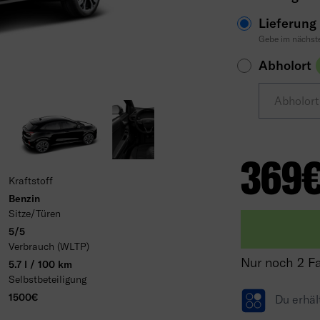
Lieferung
Gebe im nächste
Abholort
Abholor
369
Kraftstoff
Benzin
Sitze/Türen
5/5
Verbrauch (WLTP)
Nur noch 2 F
5.7 l / 100 km
Selbstbeteiligung
1500€
Du erhäl