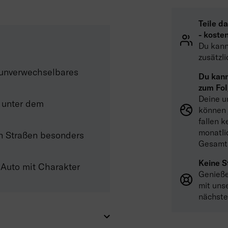
Teile d
- kosten
Du kanns
zusätzl
unverwechselbares
Du kann
zum Fol
Deine u
 unter dem
können 
fallen 
monatli
en Straßen besonders
Gesamtk
Keine S
 Auto mit Charakter
Genieße
mit uns
nächste