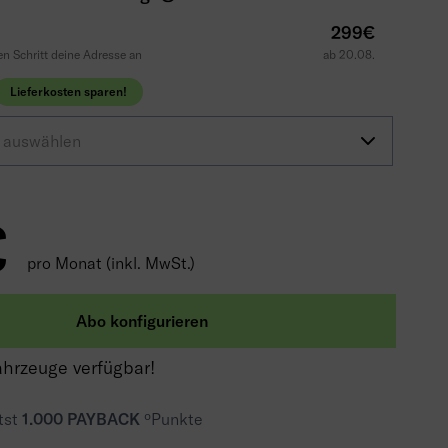
299€
n Schritt deine Adresse an
ab 20.08.
Lieferkosten sparen!
t auswählen
€
pro Monat (inkl. MwSt.)
Abo konfigurieren
ahrzeuge verfügbar!
tst
1.000 PAYBACK
ºPunkte