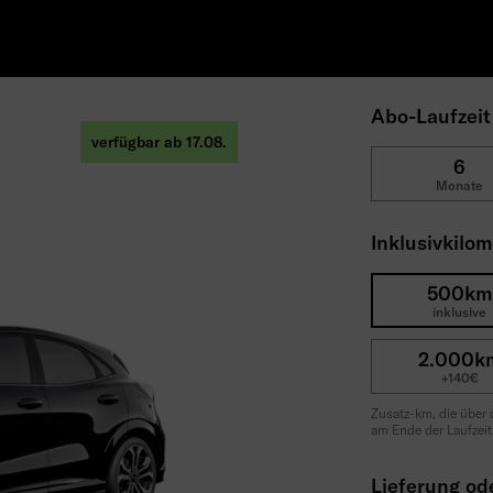
Abo-Laufzei
verfügbar ab 17.08.
6
Monate
Inklusivkilo
500km
inklusive
2.000k
+140€
Zusatz-km, die über
am Ende der Laufzeit
Lieferung od