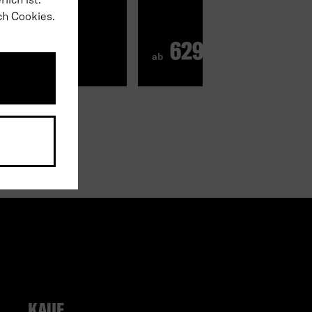
ch Cookies.
9€
629€
pro Monat
ab
pro Monat
KAUF