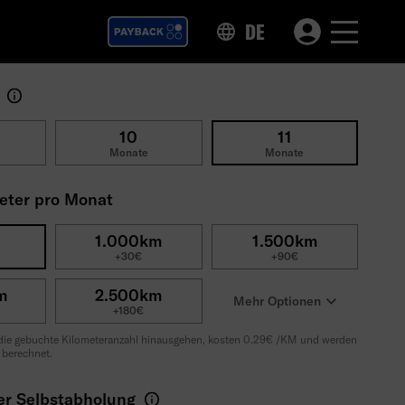
DE
t
10
11
Monate
Monate
meter pro Monat
1.000km
1.500km
+30€
+90€
m
2.500km
Mehr Optionen
+180€
 die gebuchte Kilometeranzahl hinausgehen, kosten 0.29€ /KM und werden
 berechnet.
er Selbstabholung