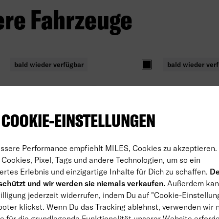
ere Fahrzeuge
bald wieder verfügbar
bald wieder ver
au
Schwarz
 COOKIE-EINSTELLUNGEN
essere Performance empfiehlt MILES, Cookies zu akzeptieren.
Cookies, Pixel, Tags und andere Technologien, um so ein
ertes Erlebnis und einzigartige Inhalte für Dich zu schaffen.
De
chützt und wir werden sie niemals verkaufen.
Außerdem kan
Audi R
Ford Transit
lligung jederzeit widerrufen, indem Du auf "Cookie-Einstellun
Passenger
oter klickst. Wenn Du das Tracking ablehnst, verwenden wir 
Elektrisch
A
e für die grundlegende Funktionalität unserer Website erforder