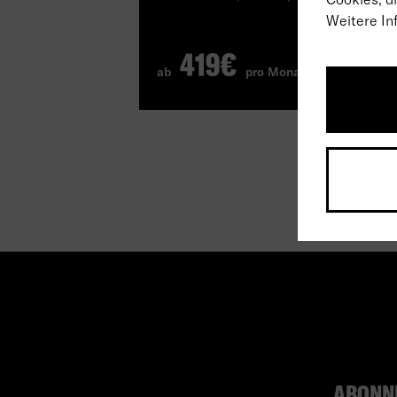
Weitere In
419€
ab
pro Monat
ABONN