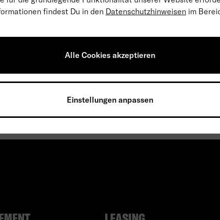
formationen findest Du in den
Datenschutzhinweisen
im Berei
Trend
Diesel
Automatik
929€
829€
1.26
ab
pro Monat
ab
Alle Cookies akzeptieren
Einstellungen anpassen
EMENT
LEASING