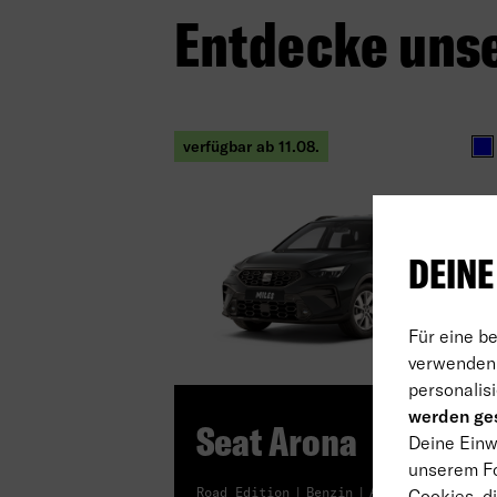
Entdecke uns
verfügbar ab 11.08.
Bl
DEINE
Für eine b
verwenden 
NEU!
personalisi
werden ges
Seat Arona
Deine Einwi
unserem Fo
Road Edition
Benzin
Automatik
Cookies, di