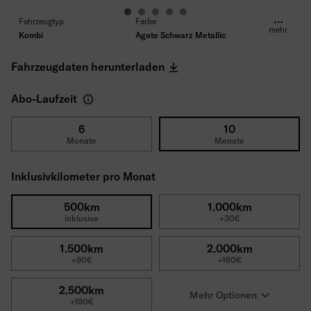
Fahrzeugtyp
Farbe
mehr
Kombi
Agate Schwarz Metallic
Kraftstoff
Getriebe
Benzin
Automatik
Fahrzeugdaten herunterladen
Antrieb
Sitze/Türen
Frontantrieb
5/5
Abo-Laufzeit
Leistung
Motor
114 kW (155 PS)
1.0 l EcoBoost Hybrid
Verbrauch (WLTP)
CO₂ Emissionen (WLTP)
6
10
Monate
Monate
5.4 l/100km
116 g/km
Reifen
Selbstbeteiligung
Ganzjahresreifen
1500€
Inklusivkilometer pro Monat
Bruttolistenpreis
26.851€
500km
1.000km
inklusive
+30€
1.500km
2.000km
+90€
+160€
2.500km
Mehr Optionen
+190€