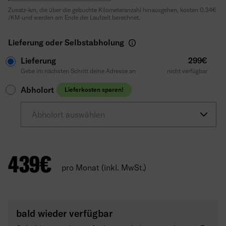
Zusatz-km, die über die gebuchte Kilometeranzahl hinausgehen, kosten 0.34€
/KM und werden am Ende der Laufzeit berechnet.
Lieferung oder Selbstabholung
Lieferung
299€
Gebe im nächsten Schritt deine Adresse an
nicht verfügbar
Abholort
Lieferkosten sparen!
Abholort auswählen
439
€
pro Monat (inkl. MwSt.)
bald wieder verfügbar