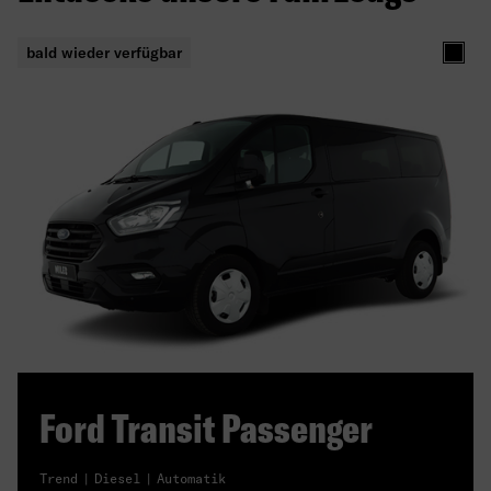
bald wieder verfügbar
Schw
Ford Transit Passenger
Trend
Diesel
Automatik