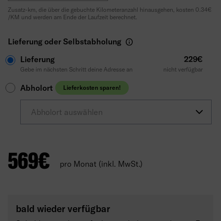
Zusatz-km, die über die gebuchte Kilometeranzahl hinausgehen, kosten 0.34€
/KM und werden am Ende der Laufzeit berechnet.
Lieferung oder Selbstabholung
Lieferung
229€
Gebe im nächsten Schritt deine Adresse an
nicht verfügbar
Abholort
Lieferkosten sparen!
Abholort auswählen
569
€
pro Monat (inkl. MwSt.)
bald wieder verfügbar