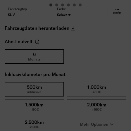
Fahrzeugtyp
Farbe
mehr
SUV
Schwarz
Kraftstoff
Getriebe
Benzin
Automatik
Fahrzeugdaten herunterladen
Antrieb
Sitze/Türen
Frontantrieb
5/5
Abo-Laufzeit
Leistung
Motor
150PS
35 TFSI S tronic
Verbrauch (WLTP)
CO₂ Emissionen (WLTP)
6
Monate
6.4 l/100km
6.4 g/km
Reifen
Selbstbeteiligung
Ganzjahresreifen
1500€
Inklusivkilometer pro Monat
Bruttolistenpreis
41.290€
500km
1.000km
inklusive
+30€
1.500km
2.000km
+90€
+160€
2.500km
Mehr Optionen
+190€