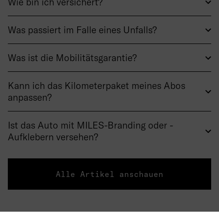
Wie bin ich versichert?
Was passiert im Falle eines Unfalls?
Was ist die Mobilitätsgarantie?
Kann ich das Kilometerpaket meines Abos
anpassen?
Ist das Auto mit MILES-Branding oder -
Aufklebern versehen?
Alle Artikel anschauen